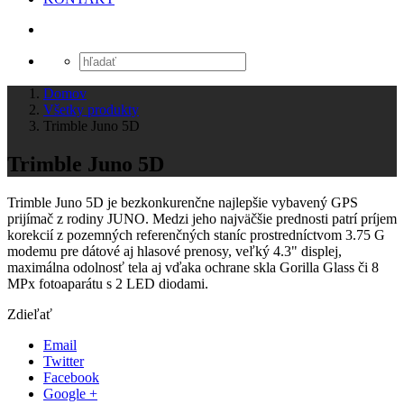
Domov
Všetky produkty
Trimble Juno 5D
Trimble Juno 5D
Trimble Juno 5D je bezkonkurenčne najlepšie vybavený GPS
prijímač z rodiny JUNO. Medzi jeho najväčšie prednosti patrí príjem
korekcií z pozemných referenčných staníc prostredníctvom 3.75 G
modemu pre dátové aj hlasové prenosy, veľký 4.3" displej,
maximálna odolnosť tela aj vďaka ochrane skla Gorilla Glass či 8
MPx fotoaparátu s 2 LED diodami.
Zdieľať
Email
Twitter
Facebook
Google +