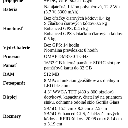
pripojenie
+EDR, Wi-Fi 802.11 b/g/n
Nabíjateľná, Li-Ion polymérová, 12.2 Wh
Batéria
(3.7 V, 3300 mAh)
Bez čítačky čiarových kódov: 0.4 kg
S čítačkou čiarových kódov:0.5 kg
Hmotnosť
Enhanced GPS: 0.45 kg
Enhanced GPS s čítačkou čiarových kódov:
0.5 kg
Bez GPS: 14 hodín
Výdrž batérie
Normálna prevádzka: 8 hodín
Procesor
OMAP DM3730 1 GHz
16/32 GB interná pamäť + SDHC slot pre
Pamäť
pamäťovú kartu do 32 GB
RAM
512 MB
8 MPx s funkciou geoštítkov a s duálnym
Fotoaparát
LED bleskom
4.3″ WVGA TFT (480 x 800 pixelov),
Displej
dotykový, kapacitný, čitateľný na priamom
slnku, ochranné odolné sklo Gorilla Glass
5B/5D: 15.5 cm x 8.2 cm x 2.5 cm
5B/5D Enhanced GPS, čítačky čiarových
Rozmery
kódov a RFID štítkov: 20.98 cm x 8.14 cm
x 3.19 cm