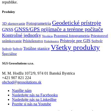
republike.
Produkty
Geodetické prístroje
Fotogrametria
3D skenovanie
GNSS/GPS prijímače a terénne počítače
GNSS
Kontrolné jednotky
Pozemná fotogrametria
Priestorové
Nivelácia
Prístroje pre GIS
snímkovanie
Príslušenstvo
Softvér
Príslušenstvo
Všetky produkty
Totálne stanice
Softvér
Softvér
Špeciálne
SGS Geosolutions s.r.o.
M. M. Hodžu 1072/9, 974 01 Banská Bystrica
+421 907 821 224
obchod@geosolutions.sk
Napíšte nám
Nasledujte nás na Facebooku
Nasledujte nás na LinkedIne
Pozrite si nás na Youtube