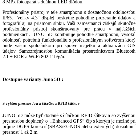
8 MPx fotoaparát s duálnou LED diódou.
Profesionálny prístroj v tele smartphonu s dostatočnou odolnosťou
IP65. Veľký 4.3″ displej poskytne pohodlné prezeranie údajov a
fotografií aj na priamom slnku. Vaši zamestnanci získajú skutočne
profesionálny prístroj skonštruovaný pre prácu v najťažších
podmienkach. JUNO 5D kombinuje pohodlie smartphonu, vysokú
odolnosť, potrebnú funkcionalitu s profesionálnym softvérom ktorý
bude vašim spoločníkom pri správe majetku a aktualizácii GIS
údajov. Samozrejmosťou komunikácia prostredníctvom Bluetooth
2.1 + EDR a Wi-Fi 802.11b/g/n.
Dostupné varianty Juno 5D :
S vyššou presnosťou a čítačkou RFID štítkov
JUNO 5D môže byť dodané s čítačkou RFID štítkov a so zvýšenou
presnosťou doplnený o „Enhanced GPS“ čip s ktorým je možné pri
príjme DGPS korekcií (SBAS/EGNOS alebo externých) dosiahnuť
presnosť 1 až 2 m.