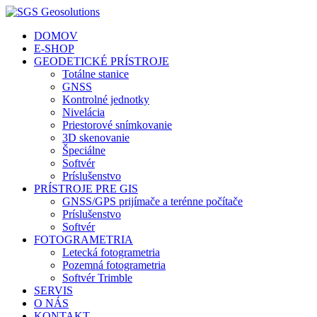
DOMOV
E-SHOP
GEODETICKÉ PRÍSTROJE
Totálne stanice
GNSS
Kontrolné jednotky
Nivelácia
Priestorové snímkovanie
3D skenovanie
Špeciálne
Softvér
Príslušenstvo
PRÍSTROJE PRE GIS
GNSS/GPS prijímače a terénne počítače
Príslušenstvo
Softvér
FOTOGRAMETRIA
Letecká fotogrametria
Pozemná fotogrametria
Softvér Trimble
SERVIS
O NÁS
KONTAKT