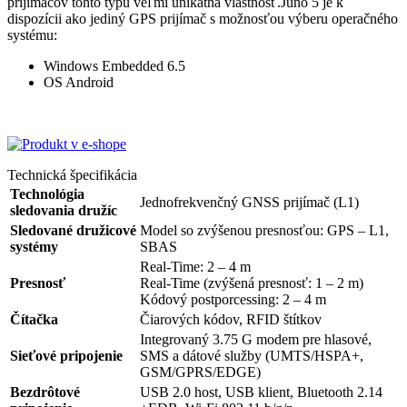
prijímačov tohto typu veľmi unikátna vlastnosť.Juno 5 je k
dispozícii ako jediný GPS prijímač s možnosťou výberu operačného
systému:
Windows Embedded 6.5
OS Android
Technická špecifikácia
Technológia
Jednofrekvenčný GNSS prijímač (L1)
sledovania družíc
Sledované družicové
Model so zvýšenou presnosťou: GPS – L1,
systémy
SBAS
Real-Time: 2 – 4 m
Presnosť
Real-Time (zvýšená presnosť: 1 – 2 m)
Kódový postporcessing: 2 – 4 m
Čítačka
Čiarových kódov, RFID štítkov
Integrovaný 3.75 G modem pre hlasové,
Sieťové pripojenie
SMS a dátové služby (UMTS/HSPA+,
GSM/GPRS/EDGE)
Bezdrôtové
USB 2.0 host, USB klient, Bluetooth 2.14