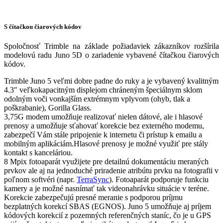
S čítačkou čiarových kódov
Spoločnosť Trimble na základe požiadaviek zákazníkov rozšírila
modelovú radu Juno 5D o zariadenie vybavené čítačkou čiarových
kódov.
Trimble Juno 5 veľmi dobre padne do ruky a je vybavený kvalitným
4.3″ veľkokapacitným displejom chráneným špeciálnym sklom
odolným voči vonkajším extrémnym vplyvom (ohyb, tlak a
poškrabanie), Gorilla Glass.
3,75G modem umožňuje realizovať nielen dátové, ale i hlasové
prenosy a umožňuje sťahovať korekcie bez externého modemu,
zabezpečí Vám stále pripojenie k internetu či prístup k emailu a
mobilným aplikáciám.Hlasové prenosy je možné využiť pre stály
kontakt s kanceláriou.
8 Mpix fotoaparát využijete pre detailnú dokumentáciu meraných
prvkov ale aj na jednoduché priradenie atribútu prvku na fotografii v
poľnom softvéri (napr.
TerraSync
). Fotoaparát podporuje funkciu
kamery a je možné nasnímať tak videonahrávku situácie v teréne.
Korekcie zabezpečujú presné meranie s podporou príjmu
bezplatných korekcí SBAS (EGNOS). Juno 5 umožňuje aj príjem
kódových korekcií z pozemných referenčných staníc, čo je u GPS