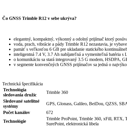
Čo GNSS Trimble R12 v sebe ukrýva?
elegantný, kompaktný, výkonný a odolný prijímač ktorý posúva
voda, prach, vibrácie a pády Trimble R12 nezastavia, je vybav
pamäť s veľkosťou 6 GB pre ukladanie statického kontinuálne
inteligentná 7.4 V, 3.7 Ah nabíjateľná a vymeniteľná batéria s
o komunikáciu sa stará integrovaný 3.5 G modem, HSDPA, G
v segmente konvenčných GNSS prijímačov sa jedná o najvýkon
Technická špecifikácia
Technológia
Trimble 360
sledovania družíc
Sledované satelitné
GPS, Glonass, Galileo, BeiDou, QZSS, SB
systémy
Počet kanálov
672
Trimble ProPoint, Trimble 360, xFill, RTX, 
Technológie
SurePoint, elektronická libela