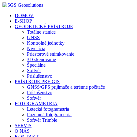
DOMOV
E-SHOP
GEODETICKÉ PRÍSTROJE
Totálne stanice
GNSS
Kontrolné jednotky
Nivelácia
Priestorové snímkovanie
3D skenovanie
Špeciálne
Softvér
Príslušenstvo
PRÍSTROJE PRE GIS
GNSS/GPS prijímače a terénne počítače
Príslušenstvo
Softvér
FOTOGRAMETRIA
Letecká fotogrametria
Pozemná fotogrametria
Softvér Trimble
SERVIS
O NÁS
KONTAKT