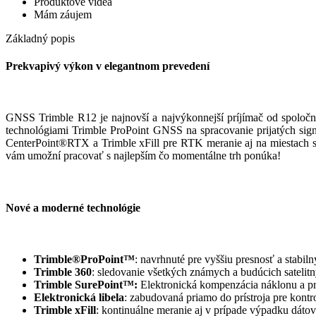
Produktové videá
Mám záujem
Základný popis
Prekvapivý výkon v elegantnom prevedení
GNSS Trimble R12 je najnovší a najvýkonnejší príjímač od spoločn
technológiami Trimble ProPoint GNSS na spracovanie prijatých sign
CenterPoint
®
RTX a Trimble xFill pre RTK meranie aj na miestach s
vám umožní pracovať s najlepším čo momentálne trh ponúka!
Nové a moderné technológie
Trimble®ProPoint™
: navrhnuté pre vyššiu presnosť a stabi
Trimble 360
: sledovanie všetkých známych a budúcich satelit
Trimble SurePoint™:
Elektronická kompenzácia náklonu a pr
Elektronická libela
: zabudovaná priamo do prístroja pre kontr
Trimble xFill
: kontinuálne meranie aj v prípade výpadku dáto