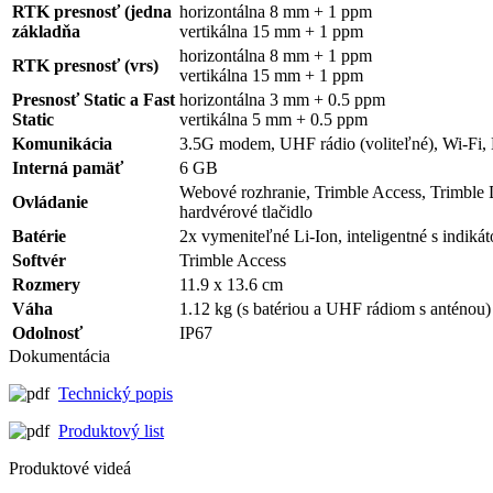
RTK presnosť (jedna
horizontálna 8 mm + 1 ppm
základňa
vertikálna 15 mm + 1 ppm
horizontálna 8 mm + 1 ppm
RTK presnosť (vrs)
vertikálna 15 mm + 1 ppm
Presnosť Static a Fast
horizontálna 3 mm + 0.5 ppm
Static
vertikálna 5 mm + 0.5 ppm
Komunikácia
3.5G modem, UHF rádio (voliteľné), Wi-Fi, 
Interná pamäť
6 GB
Webové rozhranie, Trimble Access, Trimble
Ovládanie
hardvérové tlačidlo
Batérie
2x vymeniteľné Li-Ion, inteligentné s indikát
Softvér
Trimble Access
Rozmery
11.9 x 13.6 cm
Váha
1.12 kg (s batériou a UHF rádiom s anténou)
Odolnosť
IP67
Dokumentácia
Technický popis
Produktový list
Produktové videá