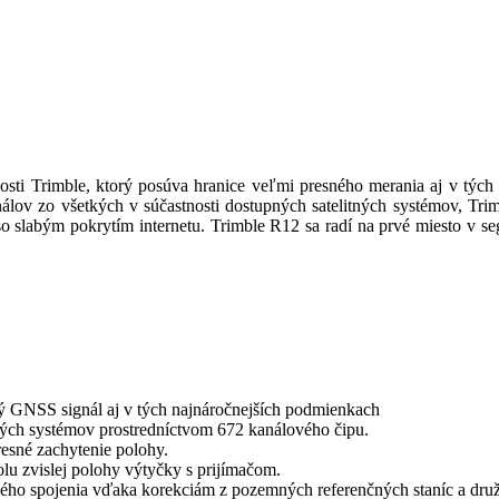
osti Trimble, ktorý posúva hranice veľmi presného merania aj v tý
álov zo všetkých v súčastnosti dostupných satelitných systémov, Tri
o slabým pokrytím internetu. Trimble R12 sa radí na prvé miesto v 
lný GNSS signál aj v tých najnáročnejších podmienkach
ných systémov prostredníctvom 672 kanálového čipu.
esné zachytenie polohy.
olu zvislej polohy výtyčky s prijímačom.
vého spojenia vďaka korekciám z pozemných referenčných staníc a druž