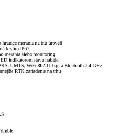
 hranice merania na inú úroveň
ená krytím IP67
ho merania alebo monitoring
 LED indikátorom stavu nabitia
PRS, UMTS, WiFi 802.11 b.g. a Bluetooth 2.4 GHz
nejšie RTK zariadenie na trhu
AS
Trimble