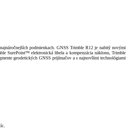
ch najnáročnejších podmienkach. GNSS Trimble R12 je nabitý novými
mble SurePoint
™ elektronická libela a kompenzácia náklonu
, Trimble
segmente geodetických GNSS prijímačov a s najnovšími technológiami
íc.