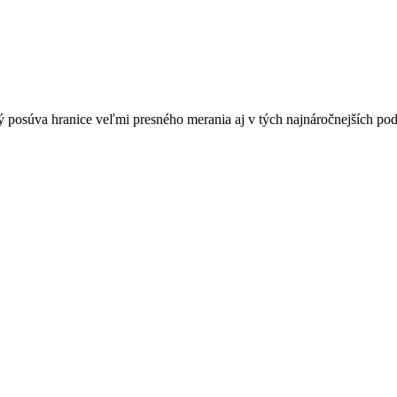
ý posúva hranice veľmi presného merania aj v tých najnáročnejších po