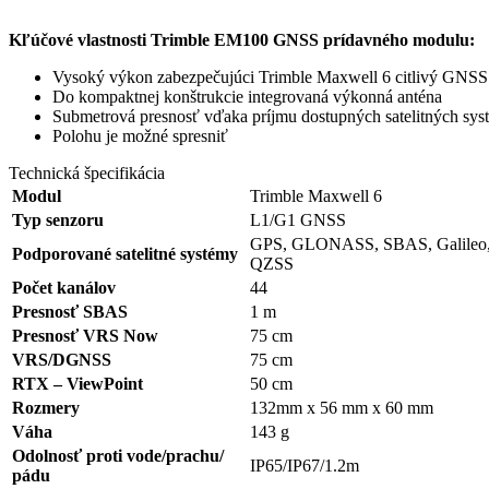
Kľúčové vlastnosti Trimble EM100 GNSS prídavného modulu:
Vysoký výkon zabezpečujúci Trimble Maxwell 6 citlivý GNSS
Do kompaktnej konštrukcie integrovaná výkonná anténa
Submetrová presnosť vďaka príjmu dostupných satelitných 
Polohu je možné spresniť
Technická špecifikácia
Modul
Trimble Maxwell 6
Typ senzoru
L1/G1 GNSS
GPS, GLONASS, SBAS, Galileo,
Podporované satelitné systémy
QZSS
Počet kanálov
44
Presnosť SBAS
1 m
Presnosť VRS Now
75 cm
VRS/DGNSS
75 cm
RTX – ViewPoint
50 cm
Rozmery
132mm x 56 mm x 60 mm
Váha
143 g
Odolnosť proti vode/prachu/
IP65/IP67/1.2m
pádu