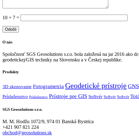
10 + 7 =
O nás
Spoločnosť SGS Geosolutions s.r.o. bola založená na jar 2016 ako dcé
geodetickej/GIS techniky na Slovensku a v Českej republike.
Produkty
Geodetické prístroje
GNS
Fotogrametria
3D skenovanie
Prístroje pre GIS
Tot
Príslušenstvo
Softvér
Softvér
Softvér
Príslušenstvo
SGS Geosolutions s.r.o.
M. M. Hodžu 1072/9, 974 01 Banská Bystrica
+421 907 821 224
obchod@geosolutions.sk