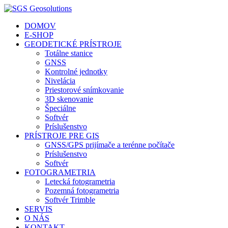
DOMOV
E-SHOP
GEODETICKÉ PRÍSTROJE
Totálne stanice
GNSS
Kontrolné jednotky
Nivelácia
Priestorové snímkovanie
3D skenovanie
Špeciálne
Softvér
Príslušenstvo
PRÍSTROJE PRE GIS
GNSS/GPS prijímače a terénne počítače
Príslušenstvo
Softvér
FOTOGRAMETRIA
Letecká fotogrametria
Pozemná fotogrametria
Softvér Trimble
SERVIS
O NÁS
KONTAKT