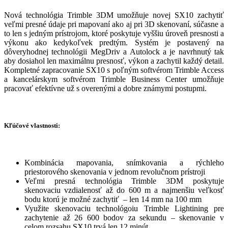
Nová technológia Trimble 3DM umožňuje novej SX10 zachytiť
veľmi presné údaje pri mapovaní ako aj pri 3D skenovaní, súčasne a
to len s jedným prístrojom, ktoré poskytuje vyššiu úroveň presnosti a
výkonu ako kedykoľvek predtým. Systém je postavený na
dôveryhodnej technológii MegDriv a Autolock a je navrhnutý tak
aby dosiahol len maximálnu presnosť, výkon a zachytil každý detail.
Kompletné zapracovanie SX10 s poľným softvérom Trimble Access
a kancelárskym softvérom Trimble Business Center umožňuje
pracovať efektívne už s overenými a dobre známymi postupmi.
Kľúčové vlastnosti:
Kombinácia mapovania, snímkovania a rýchleho
priestorového skenovania v jednom revolučnom prístroji
Veľmi presná technológia Trimble 3DM poskytuje
skenovaciu vzdialenosť až do 600 m a najmenšiu veľkosť
bodu ktorú je možné zachytiť – len 14 mm na 100 mm
Využite skenovaciu technológoiu Trimble Lightining pre
zachytenie až 26 600 bodov za sekundu – skenovanie v
celom rozsahu SX10 trvá len 12 minút