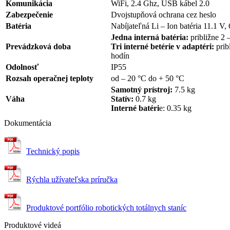
Komunikácia
WiFi, 2.4 Ghz, USB kábel 2.0
Zabezpečenie
Dvojstupňová ochrana cez heslo
Batéria
Nabíjateľná Li – Ion batéria 11.1 V,
Jedna interná batéria:
približne 2 
Prevádzková doba
Tri interné betérie v adaptéri:
prib
hodín
Odolnosť
IP55
Rozsah operačnej teploty
od – 20 °C do + 50 °C
Samotný prístroj:
7.5 kg
Váha
Statív:
0.7 kg
Interné batéri
e: 0.35 kg
Dokumentácia
Technický popis
Rýchla užívateľska príručka
Produktové portfólio robotických totálnych staníc
Produktové videá