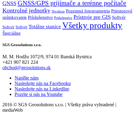
GNSS/GPS prijímače a terénne počítače
GNSS
Kontrolné jednotky
Pozemná fotogrametria
Priestorové
Nivelácia
Prístroje pre GIS
snímkovanie
Príslušenstvo
Softvér
Príslušenstvo
Všetky produkty
Totálne stanice
Softvér
Softvér
Špeciálne
SGS Geosolutions s.r.o.
M. M. Hodžu 1072/9, 974 01 Banská Bystrica
+421 907 821 224
obchod@geosolutions.sk
Napíšte nám
Nasledujte nás na Facebooku
Nasledujte nás na LinkedIne
Pozrite si nás na Youtube
2016 © SGS Geosolutions s.r.o. | Všetky práva vyhradené |
mediaWeb