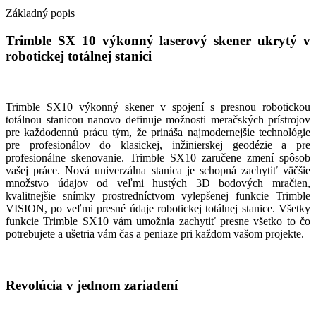
Základný popis
Trimble SX 10 výkonný laserový skener ukrytý v
robotickej totálnej stanici
Trimble SX10 výkonný skener v spojení s presnou robotickou
totálnou stanicou nanovo definuje možnosti meračských prístrojov
pre každodennú prácu tým, že prináša najmodernejšie technológie
pre profesionálov do klasickej, inžinierskej geodézie a pre
profesionálne skenovanie. Trimble SX10 zaručene zmení spôsob
vašej práce. Nová univerzálna stanica je schopná zachytiť väčšie
množstvo údajov od veľmi hustých 3D bodových mračien,
kvalitnejšie snímky prostredníctvom vylepšenej funkcie Trimble
VISION, po veľmi presné údaje robotickej totálnej stanice. Všetky
funkcie Trimble SX10 vám umožnia zachytiť presne všetko to čo
potrebujete a ušetria vám čas a peniaze pri každom vašom projekte.
Revolúcia v jednom zariadení