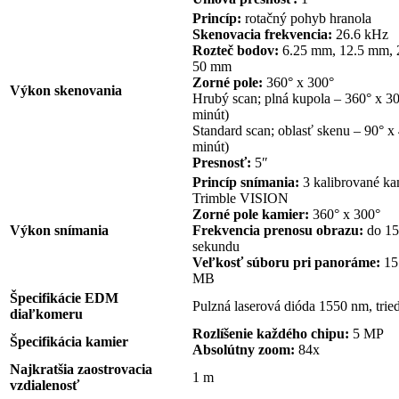
Princíp:
rotačný pohyb hranola
Skenovacia frekvencia:
26.6 kHz
Rozteč bodov:
6.25 mm, 12.5 mm, 
50 mm
Zorné pole:
360° x 300°
Výkon skenovania
Hrubý scan; plná kupola – 360° x 3
minút)
Standard scan; oblasť skenu – 90° x 
minút)
Presnosť:
5″
Princíp snímania:
3 kalibrované k
Trimble VISION
Zorné pole kamier:
360° x 300°
Výkon snímania
Frekvencia prenosu obrazu:
do 15
sekundu
Veľkosť súboru pri panoráme:
15
MB
Špecifikácie EDM
Pulzná laserová dióda 1550 nm, tri
diaľkomeru
Rozlíšenie každého chipu:
5 MP
Špecifikácia kamier
Absolútny zoom:
84x
Najkratšia zaostrovacia
1 m
vzdialenosť