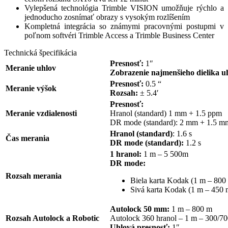
Vylepšená technológia Trimble VISION umožňuje rýchlo a
jednoducho zosnímať obrazy s vysokým rozlíšením
Kompletná integrácia so známymi pracovnými postupmi v
poľnom softvéri Trimble Access a Trimble Business Center
Technická špecifikácia
Presnosť:
1″
Meranie uhlov
Zobrazenie najmenšieho dielika u
Presnosť:
0.5 “
Meranie výšok
Rozsah:
± 5.4′
Presnosť:
Meranie vzdialenosti
Hranol (standard) 1 mm + 1.5 ppm
DR mode (standard): 2 mm + 1.5 m
Hranol (standard)
: 1.6 s
Čas merania
DR mode (standard):
1.2 s
1 hranol:
1 m – 5 500m
DR mode:
Rozsah merania
Biela karta Kodak (1 m – 800
Sivá karta Kodak (1 m – 450 
Autolock 50 mm:
1 m – 800 m
Rozsah Autolock a Robotic
Autolock 360 hranol – 1 m – 300/7
Uhlová presnosť:
1″