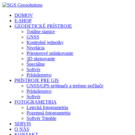
DOMOV
E-SHOP
GEODETICKÉ PRÍSTROJE
Totálne stanice
GNSS
Kontrolné jednotky
Nivelácia
Priestorové snímkovanie
3D skenovanie
Špeciálne
Softvér
Príslušenstvo
PRÍSTROJE PRE GIS
GNSS/GPS prijímače a terénne počítače
Príslušenstvo
Softvér
FOTOGRAMETRIA
Letecká fotogrametria
Pozemná fotogrametria
Softvér Trimble
SERVIS
O NÁS
KONTAKT